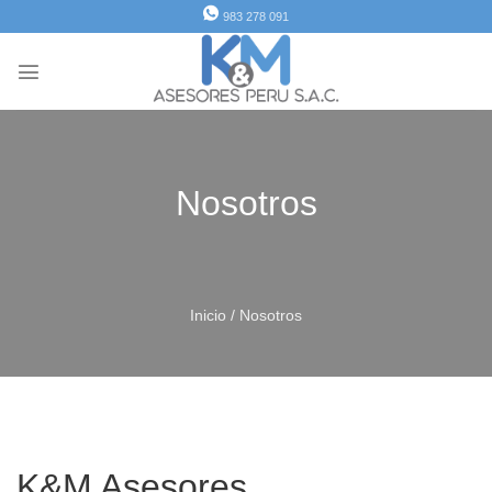
Saltar
983 278 091
al
contenido
Nosotros
Inicio / Nosotros
K&M Asesores